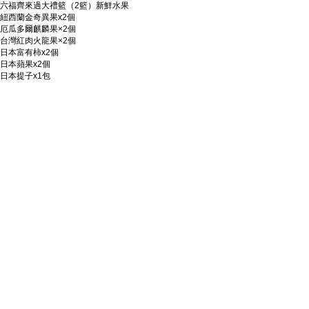
六福齊來過大禮籃（2籃）新鮮水果
紐西蘭金奇異果x2個
厄瓜多爾麒麟果×2個
台灣紅肉火龍果×2個
日本富有柿x2個
日本蘋果x2個
日本提子x1包